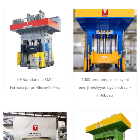
CE Standartı ilə SMC
1000tons kompozisitin yeni
Formalaşdıran Hidravlik Pres
enerji nəqliyyatı üçün hidravlik
mətbuatı