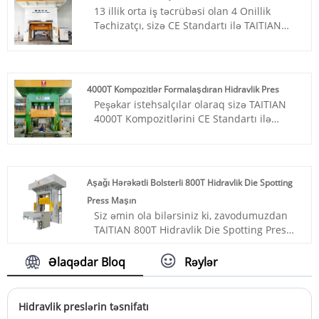
Məhsul nömrəsi: TT-LM2000T
Göndərmə Portu: Qingdao, Şanxay
13 illik orta iş təcrübəsi olan 4 Onillik
Ödəniş: T/T, L/C
Min Sifariş: 1 Dəst
Təchizatçı, sizə CE Standartı ilə TAITIAN
Məhsulun mənşəyi: Çin
Qurğuşun vaxtı: 4 ay
3000T SMC Formalaşdıran Hidravlik Pres
Rəng: Müştərinin tələbinə görə
təqdim etmək istərdik. Xiamen Taitian
Göndərmə limanı: Qingdao, Şanxay
Technology Machinery Manufacture Co.,
Min Sifariş: 1 dəst
Ltd daxili bazar və xarici bazar
Təqdimat müddəti: 4-5 ay
4000T Kompozitlər Formalaşdıran Hidravlik Pres
müştərilərinə malikdir.
Peşəkar istehsalçılar olaraq sizə TAITIAN
Məhsul nömrəsi: TT-LM3000
4000T Kompozitlərini CE Standartı ilə
Ödəniş: T/T, L/C
Hidravlik Preslər təşkil etmək istərdik.
Məhsulun mənşəyi: Çin
Henan Taitian Heavy Industry Machinery
Rəng: Müştərinin tələbinə görə
Manufactur Co., Ltd daxili bazar və xarici
Göndərmə limanı: Xiamen
bazar müştərilərinə malikdir.
Min Sifariş: 1 dəst
Aşağı Hərəkətli Bolsterli 800T Hidravlik Die Spotting
Məhsul nömrəsi: TT-LM2500T
Təqdimat müddəti: 3 ay
Press Maşın
Ödəniş: T/T, L/C
Yüksək dəqiqlikli paralellik Dördbucaqlı
Siz əmin ola bilərsiniz ki, zavodumuzdan
Məhsulun mənşəyi: Çin
hamarlama sistemi Yayılan panjur
TAITIAN 800T Hidravlik Die Spotting Pres
Rəng: Müştərinin tələbinə görə
Maşını Aşağı Daşınan Dayaqlı Alın və biz
Göndərmə limanı: Qingdao, Şanxay
SİZİN Dəqiq Xüsusiyyətlərinizə uyğun Pres
Əlaqədar Bloq
Rəylər
Min Sifariş: 1 dəst
tikəcəyik.
Təqdimat müddəti: 4-5 ay
Məhsul nömrəsi: TT-LM800T/LS
Ödəniş: T/T, L/C
Hidravlik preslərin təsnifatı
Məhsulun mənşəyi: Çin