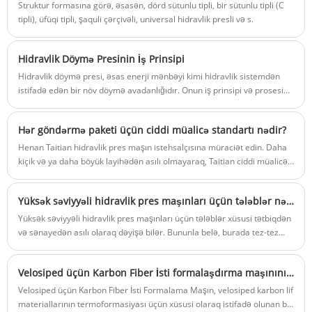
Struktur formasına görə, əsasən, dörd sütunlu tipli, bir sütunlu tipli (C
Rəng: Müştərinin tələbinə görə
tipli), üfüqi tipli, şaquli çərçivəli, universal hidravlik presli və s.
Göndərmə Limanı: Qingdao, Şanxay
Min Sifariş: 1
Təqdimat müddəti: 4-5 ay
Hidravlik Döymə Presinin İş Prinsipi
Hidravlik döymə presi, əsas enerji mənbəyi kimi hidravlik sistemdən
istifadə edən bir növ döymə avadanlığıdır. Onun iş prinsipi və prosesi
aşağıdakılardır:
Hər göndərmə paketi üçün ciddi müalicə standartı nədir?
Henan Taitian hidravlik pres maşın istehsalçısına müraciət edin. Daha
kiçik və ya daha böyük layihədən asılı olmayaraq, Taitian ciddi müalicə
standartına riayət edir.
Yüksək səviyyəli hidravlik pres maşınları üçün tələblər nədir
Yüksək səviyyəli hidravlik pres maşınları üçün tələblər xüsusi tətbiqdən
və sənayedən asılı olaraq dəyişə bilər. Bununla belə, burada tez-tez
yüksək səviyyəli hidravlik pres maşınları ilə əlaqəli bəzi ümumi tələblər
var
Velosiped üçün Karbon Fiber İsti formalaşdırma maşınının tətbiqi
Velosiped üçün Karbon Fiber İsti Formalama Maşın, velosiped karbon lif
materiallarının termoformasiyası üçün xüsusi olaraq istifadə olunan bir