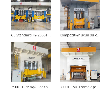
CE Standartı ilə 2500T RTM Formalaşdıran Hidravlik Pres
Kompozitlər üçün su çəni pres maşını
2500T GRP təşkil edən hidravlik pres maşını
3000T SMC Formalaşdıran Hidravlik Pres