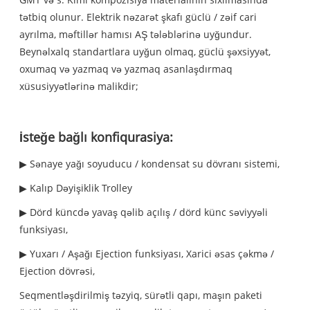
tətbiq olunur. Elektrik nəzarət şkafı güclü / zəif cari
ayrılma, məftillər hamısı AŞ tələblərinə uyğundur.
Beynəlxalq standartlara uyğun olmaq, güclü şəxsiyyət,
oxumaq və yazmaq və yazmaq asanlaşdırmaq
xüsusiyyətlərinə malikdir;
İsteğe bağlı konfiqurasiya:
▶ Sənaye yağı soyuducu / kondensat su dövranı sistemi,
▶ Kalıp Dəyişiklik Trolley
▶ Dörd küncdə yavaş qəlib açılış / dörd künc səviyyəli
funksiyası,
▶ Yuxarı / Aşağı Ejection funksiyası, Xarici əsas çəkmə /
Ejection dövrəsi,
Seqmentləşdirilmiş təzyiq, sürətli qapı, maşın paketi