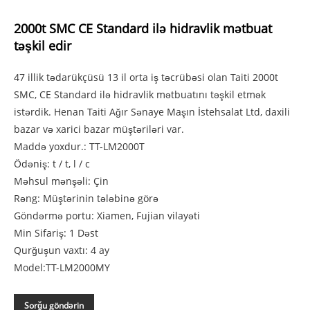
2000t SMC CE Standard ilə hidravlik mətbuat
təşkil edir
47 illik tədarükçüsü 13 il orta iş təcrübəsi olan Taiti 2000t
SMC, CE Standard ilə hidravlik mətbuatını təşkil etmək
istərdik. Henan Taiti Ağır Sənaye Maşın İstehsalat Ltd, daxili
bazar və xarici bazar müştəriləri var.
Maddə yoxdur.: TT-LM2000T
Ödəniş: t / t, l / c
Məhsul mənşəli: Çin
Rəng: Müştərinin tələbinə görə
Göndərmə portu: Xiamen, Fujian vilayəti
Min Sifariş: 1 Dəst
Qurğuşun vaxtı: 4 ay
Model:TT-LM2000MY
Sorğu göndərin