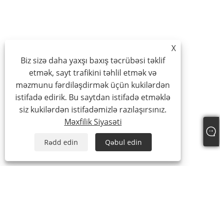
X
Biz sizə daha yaxşı baxış təcrübəsi təklif
etmək, sayt trafikini təhlil etmək və
məzmunu fərdiləşdirmək üçün kukilərdən
istifadə edirik. Bu saytdan istifadə etməklə
siz kukilərdən istifadəmizlə razılaşırsınız.
Məxfilik Siyasəti
Rədd edin
Qəbul edin