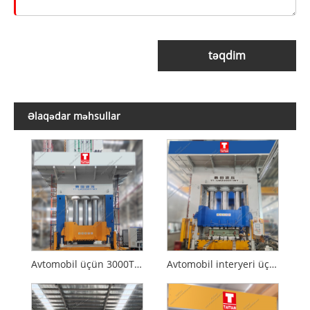
təqdim
Əlaqədar məhsullar
Avtomobil üçün 3000T SMC Formalaşdıran Hidravlik Pres
Avtomobil interyeri üçün 2000T Hidravlik Pres Kompozitləri