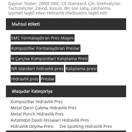
Qaynar Teqlər: 2000t SMC, CE Standard, Çin, İstehsalçılar,
Təchizatçılar, Zavod, Xüsusi, Ən son satış, satınalma,
qiyməti təşkil edən Hidravlik mətbuatını təşkil edir
Məhsul etiketi
SMC Formalaşdıran Pres Maşını
Kompozitlər Formalaşdıran Preslər
H Çərçivə Kompozitləri Kalıplama Presi
NR standart hidravlik pres
Kalıplama presi
Hidravlik pres
Preslər
Əlaqədar Kateqoriya
Kompozitlər Hidravlik Pres
Metal Dərin Çəkmə Hidravlik Pres
Metal Punch Hidravlik Pres
Avtomobil Daxili Hissələri Hidravlik Pres
Hidravlik Döymə Presi
Die Spotting Hidravlik Pres