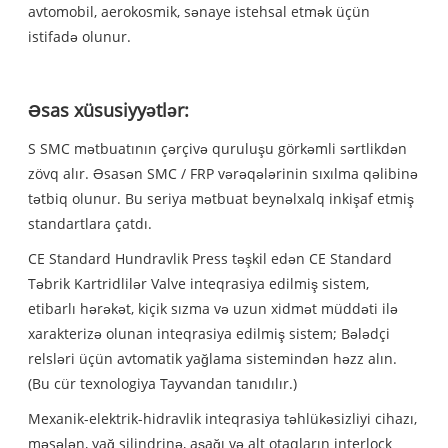
avtomobil, aerokosmik, sənaye istehsal etmək üçün
istifadə olunur.
Əsas xüsusiyyətlər:
S SMC mətbuatının çərçivə quruluşu görkəmli sərtlikdən
zövq alır. Əsasən SMC / FRP vərəqələrinin sıxılma qəlibinə
tətbiq olunur. Bu seriya mətbuat beynəlxalq inkişaf etmiş
standartlara çatdı.
CE Standard Hundravlik Press təşkil edən CE Standard
Təbrik Kartridlilər Valve inteqrasiya edilmiş sistem,
etibarlı hərəkət, kiçik sızma və uzun xidmət müddəti ilə
xarakterizə olunan inteqrasiya edilmiş sistem; Bələdçi
relsləri üçün avtomatik yağlama sistemindən həzz alın.
(Bu cür texnologiya Tayvandan tanıdılır.)
Mexanik-elektrik-hidravlik inteqrasiya təhlükəsizliyi cihazı,
məsələn, yağ silindrinə, aşağı və alt otaqların interlock