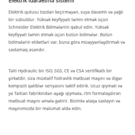
Elektrik idarəetmə sistemi
Elektrik qutusu tozdan keçirməyən, suya davamlı və yağlı
bir sübutdur. Yüksək keyfiyyəti təmin etmək üçün
Schneider Elektrik Bölmələrini qəbul edin. Yüksək
keyfiyyəti təmin etmək üçün bütün bölmələr. Bütün
bölmələrin etiketləri var, buna görə müəyyənləşdirmək və
saxlamaq asandır.
Taiti Hydraulic bir ISO, SGS, CE və CSA sertifikatlı bir
şirkətdir, sizə müxtəlif hidravlik mətbuat maşını və digər
kompozit qəliblər seriyasını təklif edirik. Ucuz qiyməti və
ya Taitian fabrikindən aşağı qiymətə, rtm formalaşdıran
mətbuat maşını əmələ gətirir. Bizimlə əlaqə saxlayın və
maşınımızda bir məlumat əldə edin.