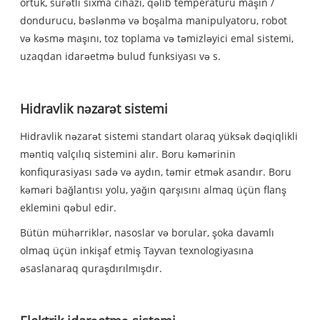
örtük, sürətli sıxma cihazı, qəlib temperaturu maşın /
dondurucu, bəslənmə və boşalma manipulyatoru, robot
və kəsmə maşını, toz toplama və təmizləyici emal sistemi,
uzaqdan idarəetmə bulud funksiyası və s.
Hidravlik nəzarət sistemi
Hidravlik nəzarət sistemi standart olaraq yüksək dəqiqlikli
məntiq valçılıq sistemini alır. Boru kəmərinin
konfiqurasiyası sadə və aydın, təmir etmək asandır. Boru
kəməri bağlantısı yolu, yağın qarşısını almaq üçün flanş
eklemini qəbul edir.
Bütün mühərriklər, nasoslar və borular, şoka davamlı
olmaq üçün inkişaf etmiş Tayvan texnologiyasına
əsaslanaraq quraşdırılmışdır.