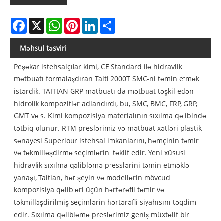
Facebook
X
WhatsApp
Pinterest
LinkedIn
Share
Məhsul təsviri
Peşəkar istehsalçılar kimi, CE Standard ilə hidravlik
mətbuatı formalaşdıran Taiti 2000T SMC-ni təmin etmək
istərdik. TAITIAN GRP mətbuatı da mətbuat təşkil edən
hidrolik kompozitlər adlandırdı, bu, SMC, BMC, FRP, GRP,
GMT və s. Kimi kompozisiya materialının sıxılma qəlibində
tətbiq olunur. RTM preslərimiz və mətbuat xətləri plastik
sənayesi Superiour istehsal imkanlarını, həmçinin təmir
və təkmilləşdirmə seçimlərini təklif edir. Yeni xüsusi
hidravlik sıxılma qəlibləmə presslərini təmin etməklə
yanaşı, Taitian, hər şeyin və modellərin mövcud
kompozisiya qəlibləri üçün hərtərəfli təmir və
təkmilləşdirilmiş seçimlərin hərtərəfli siyahısını təqdim
edir. Sıxılma qəlibləmə preslərimiz geniş müxtəlif bir