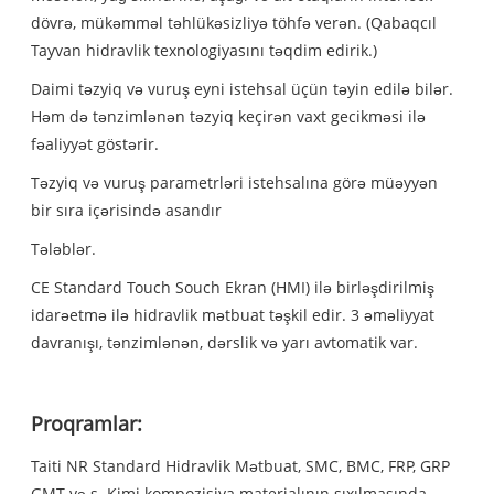
dövrə, mükəmməl təhlükəsizliyə töhfə verən. (Qabaqcıl
Tayvan hidravlik texnologiyasını təqdim edirik.)
Daimi təzyiq və vuruş eyni istehsal üçün təyin edilə bilər.
Həm də tənzimlənən təzyiq keçirən vaxt gecikməsi ilə
fəaliyyət göstərir.
Təzyiq və vuruş parametrləri istehsalına görə müəyyən
bir sıra içərisində asandır
Tələblər.
CE Standard Touch Souch Ekran (HMI) ilə birləşdirilmiş
idarəetmə ilə hidravlik mətbuat təşkil edir. 3 əməliyyat
davranışı, tənzimlənən, dərslik və yarı avtomatik var.
Proqramlar:
Taiti NR Standard Hidravlik Mətbuat, SMC, BMC, FRP, GRP
GMT və s. Kimi kompozisiya materialının sıxılmasında