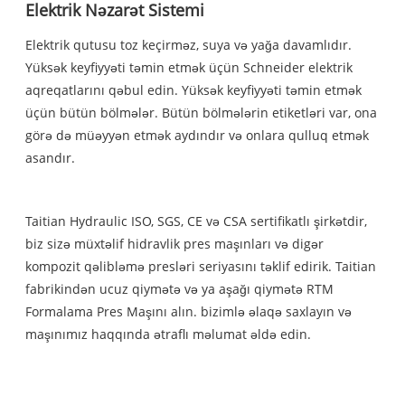
Elektrik Nəzarət Sistemi
Elektrik qutusu toz keçirməz, suya və yağa davamlıdır.
Yüksək keyfiyyəti təmin etmək üçün Schneider elektrik
aqreqatlarını qəbul edin. Yüksək keyfiyyəti təmin etmək
üçün bütün bölmələr. Bütün bölmələrin etiketləri var, ona
görə də müəyyən etmək aydındır və onlara qulluq etmək
asandır.
Taitian Hydraulic ISO, SGS, CE və CSA sertifikatlı şirkətdir,
biz sizə müxtəlif hidravlik pres maşınları və digər
kompozit qəlibləmə presləri seriyasını təklif edirik. Taitian
fabrikindən ucuz qiymətə və ya aşağı qiymətə RTM
Formalama Pres Maşını alın. bizimlə əlaqə saxlayın və
maşınımız haqqında ətraflı məlumat əldə edin.