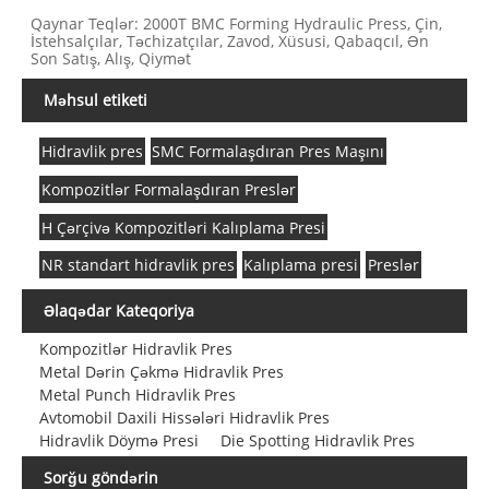
Qaynar Teqlər: 2000T BMC Forming Hydraulic Press, Çin,
İstehsalçılar, Təchizatçılar, Zavod, Xüsusi, Qabaqcıl, Ən
Son Satış, Alış, Qiymət
Məhsul etiketi
Hidravlik pres
SMC Formalaşdıran Pres Maşını
Kompozitlər Formalaşdıran Preslər
H Çərçivə Kompozitləri Kalıplama Presi
NR standart hidravlik pres
Kalıplama presi
Preslər
Əlaqədar Kateqoriya
Kompozitlər Hidravlik Pres
Metal Dərin Çəkmə Hidravlik Pres
Metal Punch Hidravlik Pres
Avtomobil Daxili Hissələri Hidravlik Pres
Hidravlik Döymə Presi
Die Spotting Hidravlik Pres
Sorğu göndərin