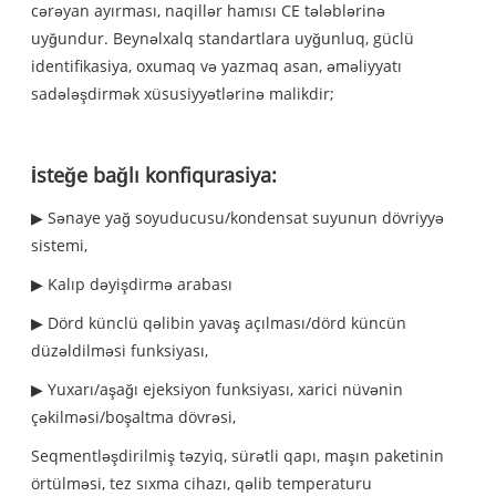
cərəyan ayırması, naqillər hamısı CE tələblərinə
uyğundur. Beynəlxalq standartlara uyğunluq, güclü
identifikasiya, oxumaq və yazmaq asan, əməliyyatı
sadələşdirmək xüsusiyyətlərinə malikdir;
İsteğe bağlı konfiqurasiya:
▶ Sənaye yağ soyuducusu/kondensat suyunun dövriyyə
sistemi,
▶ Kalıp dəyişdirmə arabası
▶ Dörd künclü qəlibin yavaş açılması/dörd küncün
düzəldilməsi funksiyası,
▶ Yuxarı/aşağı ejeksiyon funksiyası, xarici nüvənin
çəkilməsi/boşaltma dövrəsi,
Seqmentləşdirilmiş təzyiq, sürətli qapı, maşın paketinin
örtülməsi, tez sıxma cihazı, qəlib temperaturu