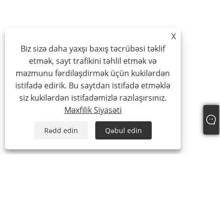
X
Biz sizə daha yaxşı baxış təcrübəsi təklif
etmək, sayt trafikini təhlil etmək və
məzmunu fərdiləşdirmək üçün kukilərdən
istifadə edirik. Bu saytdan istifadə etməklə
siz kukilərdən istifadəmizlə razılaşırsınız.
Məxfilik Siyasəti
Rədd edin
Qəbul edin