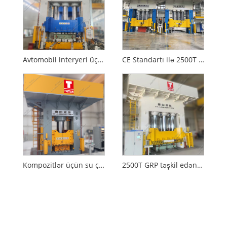
Avtomobil interyeri üçün 2000T Hidravlik Pres Kompozitləri
CE Standartı ilə 2500T RTM Formalaşdıran Hidravlik Pres
Kompozitlər üçün su çəni pres maşını
2500T GRP təşkil edən hidravlik pres maşını