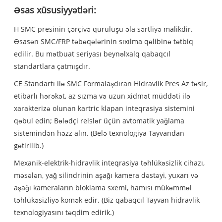
Əsas xüsusiyyətləri:
H SMC presinin çərçivə quruluşu əla sərtliyə malikdir.
Əsasən SMC/FRP təbəqələrinin sıxılma qəlibinə tətbiq
edilir. Bu mətbuat seriyası beynəlxalq qabaqcıl
standartlara çatmışdır.
CE Standartı ilə SMC Formalaşdıran Hidravlik Pres Az təsir,
etibarlı hərəkət, az sızma və uzun xidmət müddəti ilə
xarakterizə olunan kartric klapan inteqrasiya sistemini
qəbul edin; Bələdçi relslər üçün avtomatik yağlama
sistemindən həzz alın. (Belə texnologiya Tayvandan
gətirilib.)
Mexanik-elektrik-hidravlik inteqrasiya təhlükəsizlik cihazı,
məsələn, yağ silindrinin aşağı kamera dəstəyi, yuxarı və
aşağı kameraların bloklama sxemi, hamısı mükəmməl
təhlükəsizliyə kömək edir. (Biz qabaqcıl Tayvan hidravlik
texnologiyasını təqdim edirik.)