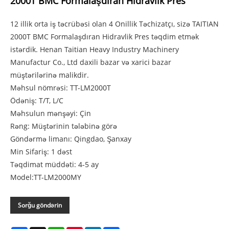
2000T BMC Formalaşdıran Hidravlik Pres
12 illik orta iş təcrübəsi olan 4 Onillik Təchizatçı, sizə TAITIAN
2000T BMC Formalaşdıran Hidravlik Pres təqdim etmək
istərdik. Henan Taitian Heavy Industry Machinery
Manufactur Co., Ltd daxili bazar və xarici bazar
müştərilərinə malikdir.
Məhsul nömrəsi: TT-LM2000T
Ödəniş: T/T, L/C
Məhsulun mənşəyi: Çin
Rəng: Müştərinin tələbinə görə
Göndərmə limanı: Qingdao, Şanxay
Min Sifariş: 1 dəst
Təqdimat müddəti: 4-5 ay
Model:TT-LM2000MY
Sorğu göndərin