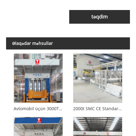
təqdim
Əlaqədar məhsullar
Avtomobil üçün 3000T SMC Formalaşdıran Hidravlik Pres
2000t SMC CE Standard ilə hidravlik mətbuat təşkil edir