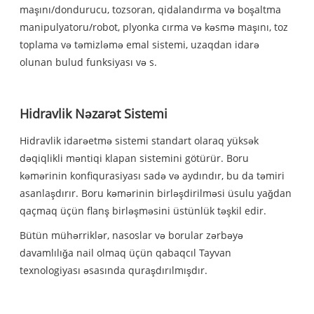
maşını/dondurucu, tozsoran, qidalandırma və boşaltma
manipulyatoru/robot, plyonka cırma və kəsmə maşını, toz
toplama və təmizləmə emal sistemi, uzaqdan idarə
olunan bulud funksiyası və s.
Hidravlik Nəzarət Sistemi
Hidravlik idarəetmə sistemi standart olaraq yüksək
dəqiqlikli məntiqi klapan sistemini götürür. Boru
kəmərinin konfiqurasiyası sadə və aydındır, bu da təmiri
asanlaşdırır. Boru kəmərinin birləşdirilməsi üsulu yağdan
qaçmaq üçün flanş birləşməsini üstünlük təşkil edir.
Bütün mühərriklər, nasoslar və borular zərbəyə
davamlılığa nail olmaq üçün qabaqcıl Tayvan
texnologiyası əsasında quraşdırılmışdır.