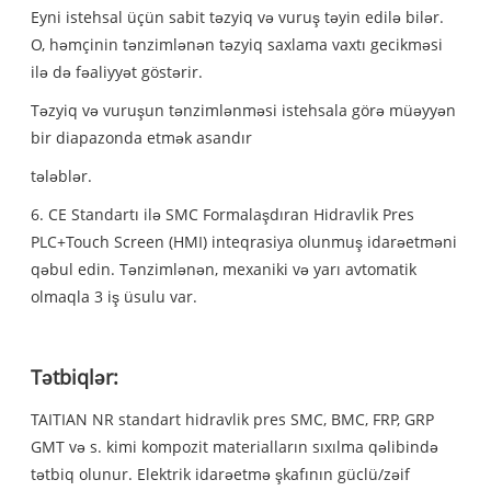
Eyni istehsal üçün sabit təzyiq və vuruş təyin edilə bilər.
O, həmçinin tənzimlənən təzyiq saxlama vaxtı gecikməsi
ilə də fəaliyyət göstərir.
Təzyiq və vuruşun tənzimlənməsi istehsala görə müəyyən
bir diapazonda etmək asandır
tələblər.
6. CE Standartı ilə SMC Formalaşdıran Hidravlik Pres
PLC+Touch Screen (HMI) inteqrasiya olunmuş idarəetməni
qəbul edin. Tənzimlənən, mexaniki və yarı avtomatik
olmaqla 3 iş üsulu var.
Tətbiqlər:
TAITIAN NR standart hidravlik pres SMC, BMC, FRP, GRP
GMT və s. kimi kompozit materialların sıxılma qəlibində
tətbiq olunur. Elektrik idarəetmə şkafının güclü/zəif