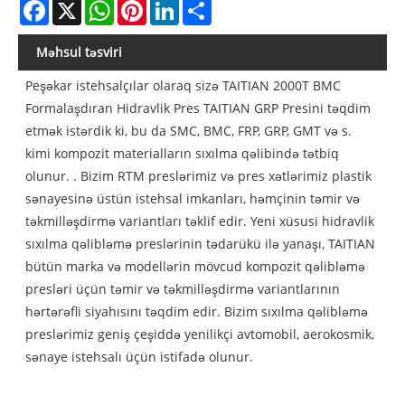
Facebook
X
WhatsApp
Pinterest
LinkedIn
Share
Məhsul təsviri
Peşəkar istehsalçılar olaraq sizə TAITIAN 2000T BMC
Formalaşdıran Hidravlik Pres TAITIAN GRP Presini təqdim
etmək istərdik ki, bu da SMC, BMC, FRP, GRP, GMT və s.
kimi kompozit materialların sıxılma qəlibində tətbiq
olunur. . Bizim RTM preslərimiz və pres xətlərimiz plastik
sənayesinə üstün istehsal imkanları, həmçinin təmir və
təkmilləşdirmə variantları təklif edir. Yeni xüsusi hidravlik
sıxılma qəlibləmə preslərinin tədarükü ilə yanaşı, TAITIAN
bütün marka və modellərin mövcud kompozit qəlibləmə
presləri üçün təmir və təkmilləşdirmə variantlarının
hərtərəfli siyahısını təqdim edir. Bizim sıxılma qəlibləmə
preslərimiz geniş çeşiddə yenilikçi avtomobil, aerokosmik,
sənaye istehsalı üçün istifadə olunur.