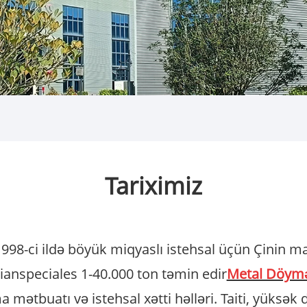
Tariximiz
1998-ci ildə böyük miqyaslı istehsal üçün Çinin ma
itianspeciales 1-40.000 ton təmin edir
Metal Döymə
ətbuatı və istehsal xətti həlləri. Taiti, yüksək də