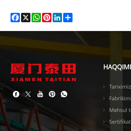
Facebook
X
WhatsApp
Pinterest
LinkedIn
Share
HAQQIM
Tariximiz
Fabrikim
Məhsul t
Sertifika