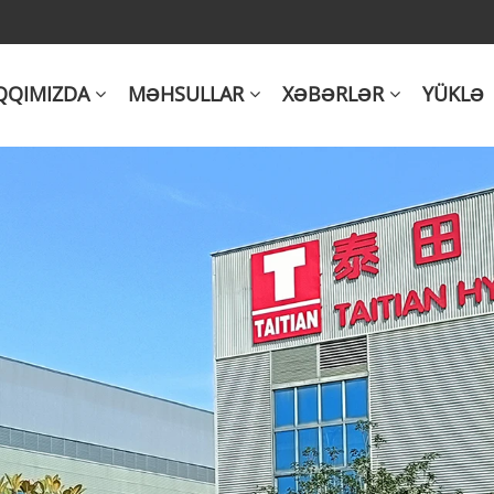
QQIMIZDA
MƏHSULLAR
XƏBƏRLƏR
YÜKLƏ