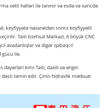
a xətti həlləri ilə tanınır və evdə və xaricdə
al, keyfiyyətə nəzarətdən sonra keyfiyyətli
çirilir. Taiti İstehsal Mərkəzi, 6 böyük CNC
ıl avadanlıqlar və digər qabaqcıl
 gücü ilə.
dəyərləri kimi Taiti, daxili və əngin
 dəsti təmin edir. Çinin hidravlik mətbuat