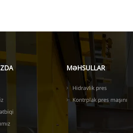
IZDA
MƏHSULLAR
Hidravlik pres
iz
Kontrplak pres maşını
ətbiqi
tımız