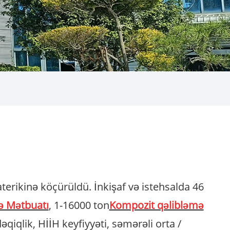
terikinə köçürüldü. İnkişaf və istehsalda 46
 Mətbuatı
, 1-16000 ton
Kompozit qəlibləmə
qiqlik, HİİH keyfiyyəti, səmərəli orta /