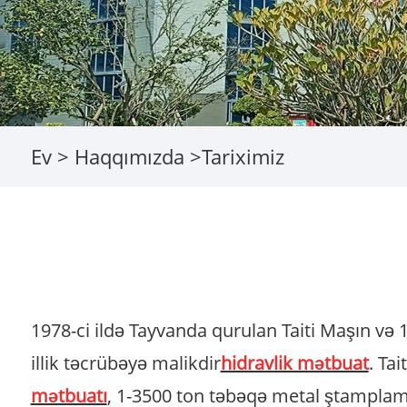
Ev
>
Haqqımızda
>
Tariximiz
1978-ci ildə Tayvanda qurulan Taiti Maşın və 
illik təcrübəyə malikdir
hidravlik mətbuat
. Ta
mətbuatı
, 1-3500 ton təbəqə metal ştamplama m