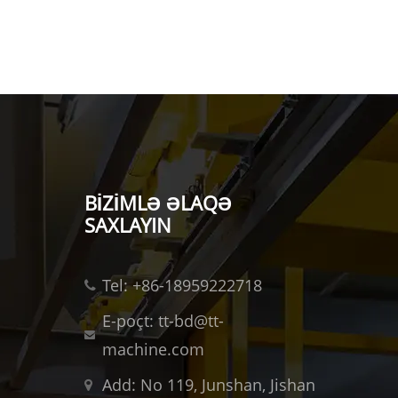
BIZIMLƏ ƏLAQƏ
SAXLAYIN
Tel: +86-18959222718
E-poçt: tt-bd@tt-
machine.com
Add: No 119, Junshan, Jishan