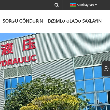
Azərbaycan
SORĞU GÖNDƏRIN
BIZIMLƏ ƏLAQƏ SAXLAYIN