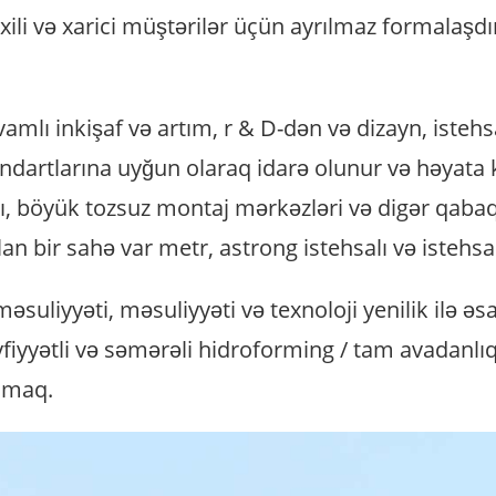
ili və xarici müştərilər üçün ayrılmaz formalaşdırm
vamlı inkişaf və artım, r & D-dən və dizayn, istehs
ndartlarına uyğun olaraq idarə olunur və həyata ke
ı, böyük tozsuz montaj mərkəzləri və digər qabaqc
n bir sahə var metr, astrong istehsalı və istehsal
liyyəti, məsuliyyəti və texnoloji yenilik ilə əsas 
fiyyətli və səmərəli hidroforming / tam avadanlıq
olmaq.