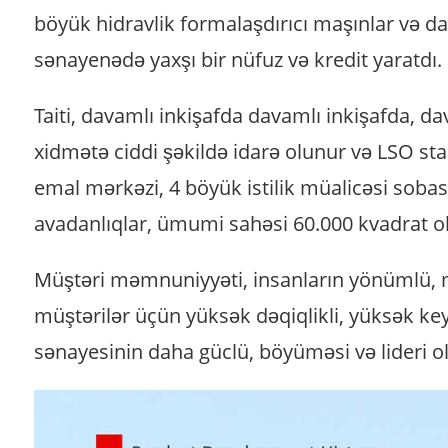
böyük hidravlik formalaşdırıcı maşınlar və dax
sənayenədə yaxşı bir nüfuz və kredit yaratdı.
Taiti, davamlı inkişafda davamlı inkişafda, da
xidmətə ciddi şəkildə idarə olunur və LSO sta
emal mərkəzi, 4 böyük istilik müalicəsi sobas
avadanlıqlar, ümumi sahəsi 60.000 kvadrat ola
Müştəri məmnuniyyəti, insanların yönümlü, məsu
müştərilər üçün yüksək dəqiqlikli, yüksək key
sənayesinin daha güclü, böyüməsi və lideri 