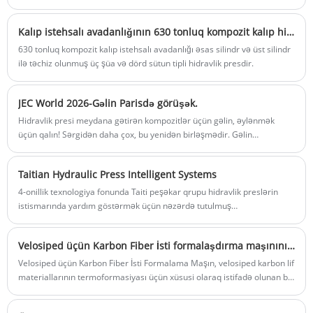
formalaşdırma prosesində mühüm yer tutur.
Göndərmə limanı: Xiamen
Min Sifariş: 1 dəst
Kalıp istehsalı avadanlığının 630 tonluq kompozit kalıp hidravlik presinin struktur üstünlükləri hansılardır?
Təqdimat müddəti: 3 ay
630 tonluq kompozit kalıp istehsalı avadanlığı əsas silindr və üst silindr
Yüksək dəqiqlikli paralellik Dörd künc
ilə təchiz olunmuş üç şüa və dörd sütun tipli hidravlik presdir.
tənzimləmə sistemi Yayılan panjur
JEC World 2026-Gəlin Parisdə görüşək.
Hidravlik presi meydana gətirən kompozitlər üçün gəlin, əylənmək
üçün qalın! Sərgidən daha çox, bu yenidən birləşmədir. Gəlin
kompozitləri birlikdə formalaşdıraq.
Taitian Hydraulic Press Intelligent Systems
4-onillik texnologiya fonunda Taiti peşəkar qrupu hidravlik preslərin
istismarında yardım göstərmək üçün nəzərdə tutulmuş
kompüterləşdirilmiş sistemlərə istinad edən Hidravlik preslərin ağıllı
sistemlərində israr edir. Bu sistemlər hidravlik preslərin səmərəli və
Velosiped üçün Karbon Fiber İsti formalaşdırma maşınının tətbiqi
təhlükəsiz işləməsini təmin etmək üçün süni intellekt, sensorlar və
avtomatlaşdırma kimi qabaqcıl texnologiyalardan istifadə edir.
Velosiped üçün Karbon Fiber İsti Formalama Maşın, velosiped karbon lif
materiallarının termoformasiyası üçün xüsusi olaraq istifadə olunan bir
avadanlıq parçasıdır. O, çərçivə istehsalçılarına yüngül, yüksək
möhkəmlikli velosiped çərçivələrini tez və səmərəli şəkildə istehsal