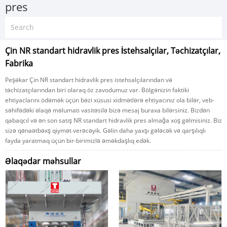
pres
Çin NR standart hidravlik pres İstehsalçılar, Təchizatçılar,
Fabrika
Peşəkar Çin NR standart hidravlik pres istehsalçılarından və
təchizatçılarından biri olaraq öz zavodumuz var. Bölgənizin faktiki
ehtiyaclarını ödəmək üçün bəzi xüsusi xidmətlərə ehtiyacınız ola bilər, veb-
səhifədəki əlaqə məlumatı vasitəsilə bizə mesaj buraxa bilərsiniz. Bizdən
qabaqcıl və ən son satış NR standart hidravlik pres almağa xoş gəlmisiniz. Biz
sizə qənaətbəxş qiymət verəcəyik. Gəlin daha yaxşı gələcək və qarşılıqlı
fayda yaratmaq üçün bir-birimizlə əməkdaşlıq edək.
Əlaqədar məhsullar