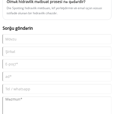
Ölmək hidravlik mətbuat prosesi nə qədərdir?
etməyə kömək edə bilər.
Die Spotting hidravlik mətbuatı, kif yerləşdirmə və emal üçün xüsusi
istifadə olunan bir hidravlik cihazdır.
Sorğu göndərin