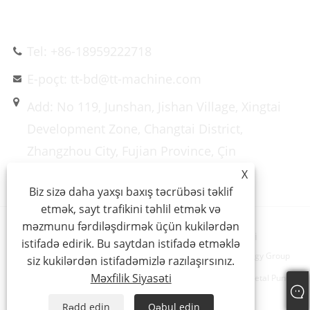
BIZIMLƏ ƏLAQƏ SAXLAYIN
Tel: +86-18959222718
E-poçt: tt-bd@tt-machine.com
Add: No 119, Junshan, Jishan Village, Xingtai
Development Zone, Changtai District,
Zhangzhou City, Fujian Province, Çin
X
Biz sizə daha yaxşı baxış təcrübəsi təklif
etmək, sayt trafikini təhlil etmək və
məzmunu fərdiləşdirmək üçün kukilərdən
Links
Sitemap
RSS
XML
Məxfilik Siyasəti
istifadə edirik. Bu saytdan istifadə etməklə
Müəlliflik hüququ © 2023 Xiamen Taitian Machinery Technology Group
siz kukilərdən istifadəmizlə razılaşırsınız.
Məxfilik Siyasəti
Co., Ltd. - Hidravlik Döymə Presi, Kompozitlər Hidravlik Pres, Metal Punch
Hidravlik Pres - Bütün hüquqlar qorunur.
Rədd edin
Qəbul edin