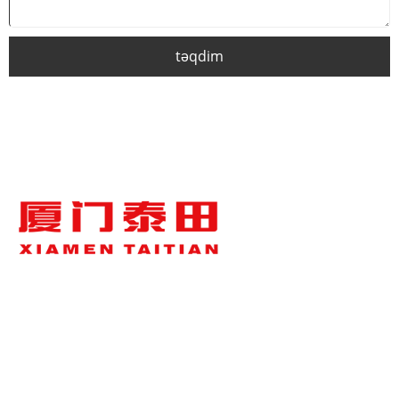
təqdim
HAQQIMIZDA