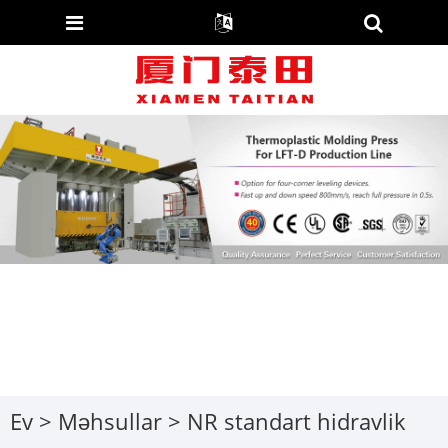
Ev
>
Məhsullar
>
NR standart hidravlik