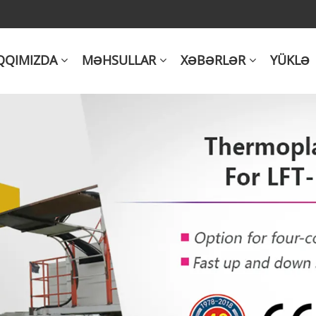
QQIMIZDA
MƏHSULLAR
XƏBƏRLƏR
YÜKLƏ