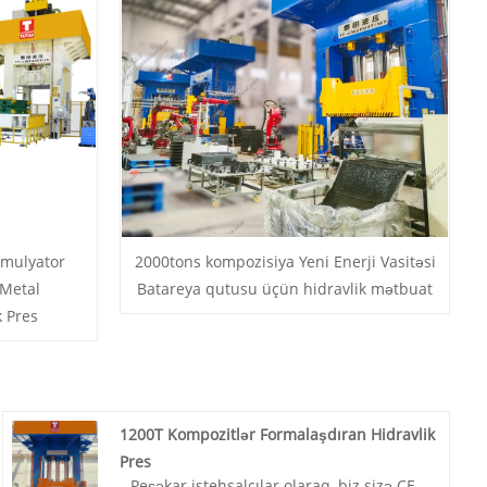
umulyator
2000tons kompozisiya Yeni Enerji Vasitəsi
Metal
Batareya qutusu üçün hidravlik mətbuat
k Pres
1200T Kompozitlər Formalaşdıran Hidravlik
Pres
Peşəkar istehsalçılar olaraq, biz sizə CE