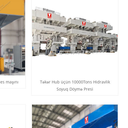
res maşını
Təkər Hub üçün 10000Tons Hidravlik
Soyuq Döymə Presi