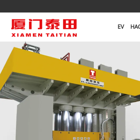
EV
HA