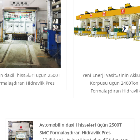
n daxili hissələri üçün 2500T
Yeni Enerji Vasitəsinin Akk
malaşdıran Hidravlik Pres
Korpusu üçün 2400Ton 
Formalaşdıran Hidravli
Avtomobilin daxili hissələri üçün 2500T
SMC Formalaşdıran Hidravlik Pres
12 illik orta iş təcrübəsi olan 47 ildən çox