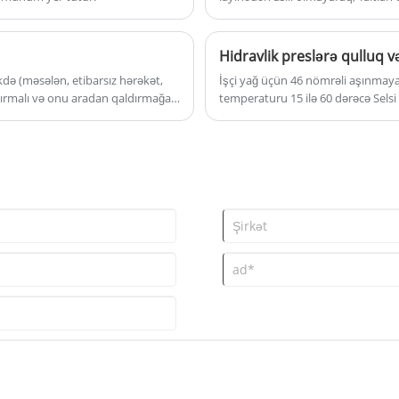
Hidravlik preslərə qulluq v
kdə (məsələn, etibarsız hərəkət,
İşçi yağ üçün 46 nömrəli aşınmaya 
ndırmalı və onu aradan qaldırmağa
temperaturu 15 ilə 60 dərəcə Selsi 