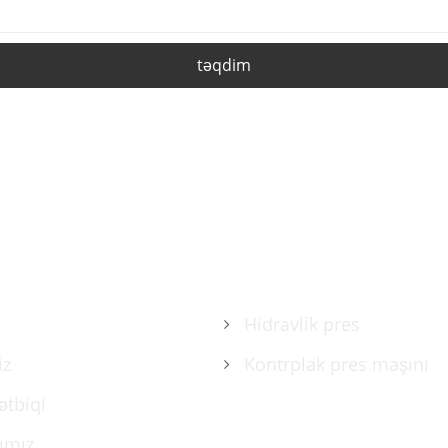
təqdim
IZDA
MƏHSULLAR
Hidravlik pres
iz
Kontrplak pres maşını
ətbiqi
tımız