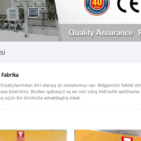
si
, Fabrika
chizatçılarından biri olaraq öz zavodumuz var. Bölgənizin faktiki e
axa bilərsiniz. Bizdən qabaqcıl və ən son satış Hidravlik qəlibləmə
maq üçün bir-birimizlə əməkdaşlıq edək.