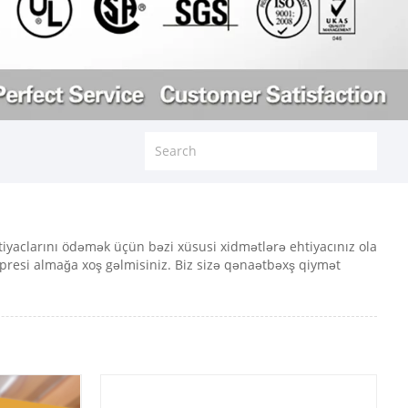
htiyaclarını ödəmək üçün bəzi xüsusi xidmətlərə ehtiyacınız ola
 presi almağa xoş gəlmisiniz. Biz sizə qənaətbəxş qiymət