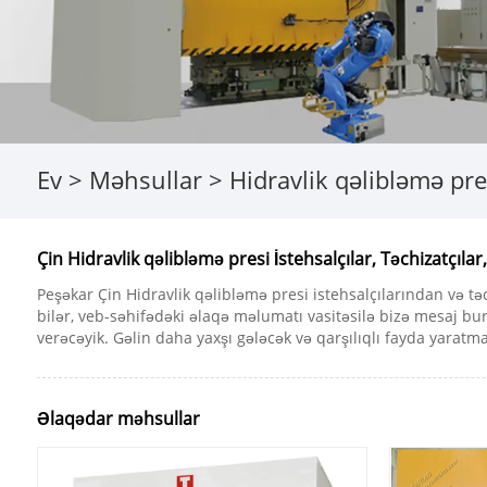
Ev
>
Məhsullar
>
Hidravlik qəlibləmə pre
Çin Hidravlik qəlibləmə presi İstehsalçılar, Təchizatçılar
Peşəkar Çin Hidravlik qəlibləmə presi istehsalçılarından və tə
bilər, veb-səhifədəki əlaqə məlumatı vasitəsilə bizə mesaj bur
verəcəyik. Gəlin daha yaxşı gələcək və qarşılıqlı fayda yarat
Əlaqədar məhsullar