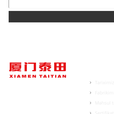
HAQQIM
Tariximiz
Fabrikim
Məhsul t
Sertifika