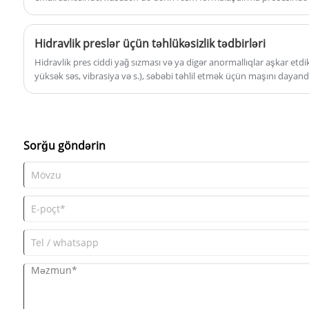
Hidravlik preslər üçün təhlükəsizlik tədbirləri
Hidravlik pres ciddi yağ sızması və ya digər anormallıqlar aşkar etdi
yüksək səs, vibrasiya və s.), səbəbi təhlil etmək üçün maşını daya
çalışmalıdır. Xəstəlik zamanı istehsalata buraxılmır:
Sorğu göndərin