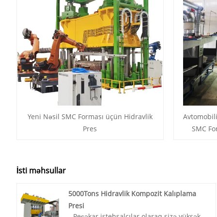
Yeni Nəsil SMC Forması üçün Hidravlik
Avtomobili
Pres
SMC For
İsti məhsullar
5000Tons Hidravlik Kompozit Kalıplama
Presi
Peşəkar istehsalçılar olaraq sizə yüksək