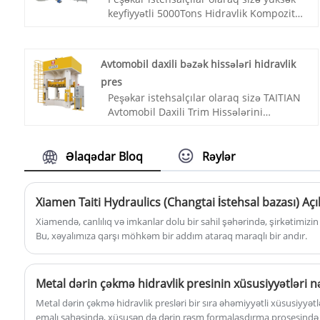
keyfiyyətli 5000Tons Hidravlik Kompozit
Kalıplama Presini təqdim etmək istərdik.
Biz keyfiyyətə və fərdiləşdirilmiş qiymətə
zəmanət vermək prinsipinə əməl edirik
Avtomobil daxili bəzək hissələri hidravlik
və sizə ən yaxşı xidməti göstərməyi öz
pres
öhdəmizə götürürük.
Peşəkar istehsalçılar olaraq sizə TAITIAN
Məhsul nömrəsi: TT-LM5000T
Avtomobil Daxili Trim Hissələrini
Ödəniş: T/T, L/C
Hidravlik Preslə təmin etmək istərdik. Biz
Məhsulun mənşəyi: Çin
16000 tona qədər tutumlu Mexaniki
Rəng: Müştərinin tələbinə görə
Preslərin tam çeşidini təklif edirik.
Əlaqədar Bloq
Rəylər
Göndərmə Limanı: Qingdao, Şanxay
Məhsul nömrəsi: TT-LM200T
Min Sifariş: 1 Dəst
Ödəniş: T/T, L/C
Təqdimat müddəti: 4-5 ay
Məhsulun mənşəyi: Çin
Rəng: Müştərinin tələbinə görə
Xiamendə, canlılıq və imkanlar dolu bir sahil şəhərində, şirkətimizin
Göndərmə Limanı: Qingdao, Şanxay
Bu, xəyalımıza qarşı möhkəm bir addım ataraq maraqlı bir andır.
Min Sifariş: 1
Təqdimat müddəti: 4-5 ay
Metal dərin çəkmə hidravlik presinin xüsusiyyətləri n
Metal dərin çəkmə hidravlik presləri bir sıra əhəmiyyətli xüsusiyyətl
emalı sahəsində, xüsusən də dərin rəsm formalaşdırma prosesind