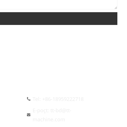
BIZIMLƏ ƏLAQƏ
SAXLAYIN
Tel: +86-18959222718
E-poçt: tt-bd@tt-
machine.com