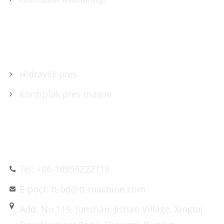
MƏHSULLAR
Hidravlik pres
Kontrplak pres maşını
BIZIMLƏ ƏLAQƏ SAXLAYIN
Tel: +86-18959222718
E-poçt: tt-bd@tt-machine.com
Add: No 119, Junshan, Jishan Village, Xingtai