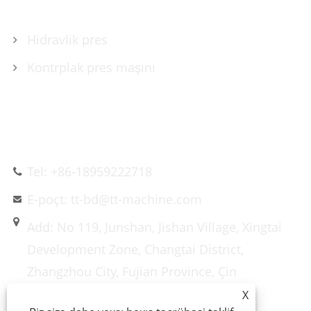
Hidravlik pres
Kontrplak pres maşını
BIZIMLƏ ƏLAQƏ SAXLAYIN
Tel: +86-18959222718
E-poçt: tt-bd@tt-machine.com
Add: No 119, Junshan, Jishan Village, Xingtai
Development Zone, Changtai District,
Zhangzhou City, Fujian Province, Çin
X