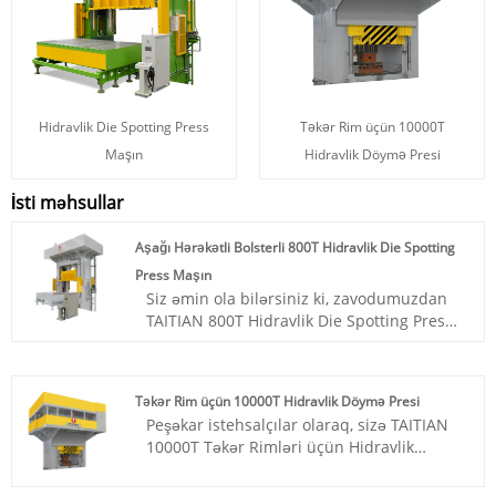
Hidravlik Die Spotting Press
Təkər Rim üçün 10000T
Maşın
Hidravlik Döymə Presi
İsti məhsullar
Aşağı Hərəkətli Bolsterli 800T Hidravlik Die Spotting
Press Maşın
Siz əmin ola bilərsiniz ki, zavodumuzdan
TAITIAN 800T Hidravlik Die Spotting Pres
Maşını Aşağı Daşınan Dayaqlı Alın və biz
SİZİN Dəqiq Xüsusiyyətlərinizə uyğun Pres
tikəcəyik.
Təkər Rim üçün 10000T Hidravlik Döymə Presi
Məhsul nömrəsi: TT-LM800T/LS
Peşəkar istehsalçılar olaraq, sizə TAITIAN
Ödəniş: T/T, L/C
10000T Təkər Rimləri üçün Hidravlik
Məhsulun mənşəyi: Çin
Döymə Presini təqdim etmək istərdik.
Rəng: Müştərinin tələbinə görə
Beləliklə, biz sizinlə işgüzar əlaqələr