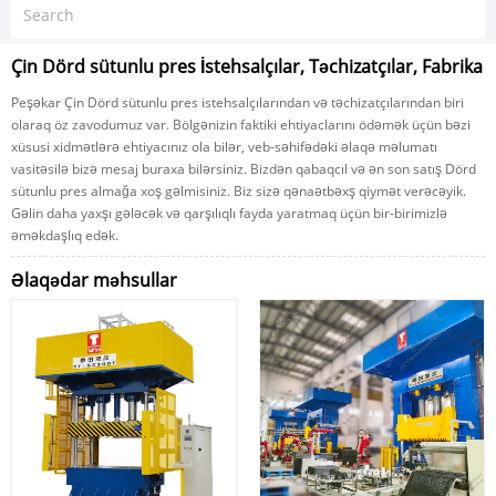
Çin Dörd sütunlu pres İstehsalçılar, Təchizatçılar, Fabrika
Peşəkar Çin Dörd sütunlu pres istehsalçılarından və təchizatçılarından biri
olaraq öz zavodumuz var. Bölgənizin faktiki ehtiyaclarını ödəmək üçün bəzi
xüsusi xidmətlərə ehtiyacınız ola bilər, veb-səhifədəki əlaqə məlumatı
vasitəsilə bizə mesaj buraxa bilərsiniz. Bizdən qabaqcıl və ən son satış Dörd
sütunlu pres almağa xoş gəlmisiniz. Biz sizə qənaətbəxş qiymət verəcəyik.
Gəlin daha yaxşı gələcək və qarşılıqlı fayda yaratmaq üçün bir-birimizlə
əməkdaşlıq edək.
Əlaqədar məhsullar