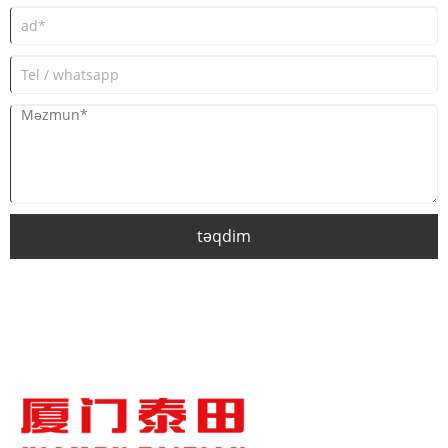
təqdim