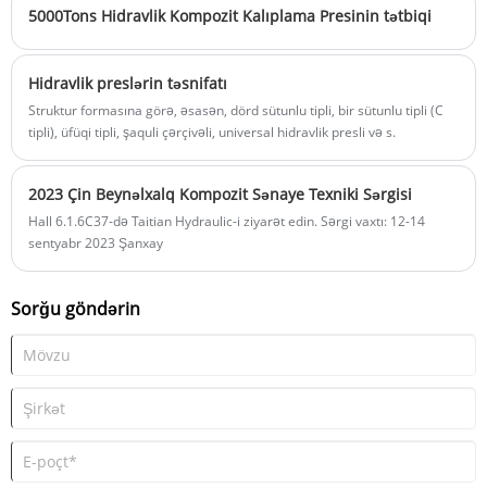
5000Tons Hidravlik Kompozit Kalıplama Presinin tətbiqi
Hidravlik preslərin təsnifatı
Struktur formasına görə, əsasən, dörd sütunlu tipli, bir sütunlu tipli (C
tipli), üfüqi tipli, şaquli çərçivəli, universal hidravlik presli və s.
2023 Çin Beynəlxalq Kompozit Sənaye Texniki Sərgisi
Hall 6.1.6C37-də Taitian Hydraulic-i ziyarət edin. Sərgi vaxtı: 12-14
sentyabr 2023 Şanxay
Sorğu göndərin