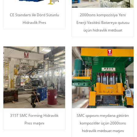
CE Standartı ilə Dörd Sütunlu
2000tons kompozisiya Yeni
Hidravlik Pres
Enerji Vasitəsi Batareya qutusu
üçün hidravlik mətbuat
315T SMC Forming Hidravlik
SMC qapısını meydana gətirən
Pres maşını
kompozitlər üçün 2000tons
hidravlik mətbuat maşını