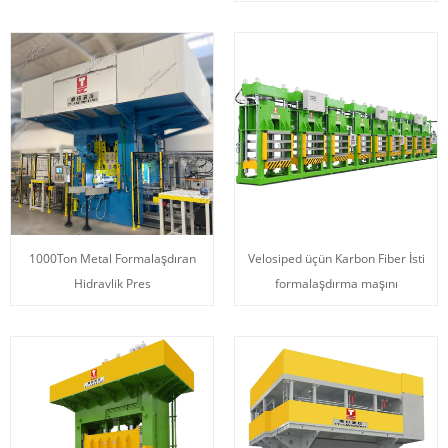
1000Ton Metal Formalaşdıran
Velosiped üçün Karbon Fiber İsti
Hidravlik Pres
formalaşdırma maşını