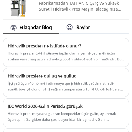
Fabrikamızdan TAITIAN C Çərçivə Yüksək
Ödəniş: T/T, L/C
Sürətli Hidravlik Pres Maşını alacağınıza
Məhsulun mənşəyi: Çin
əmin ola bilərsiniz və biz sizə ən yaxşı
Rəng: Müştərinin tələbinə görə
satış sonrası xidməti və vaxtında
Göndərmə limanı: Qingdao, Şanxay
çatdırılmanı təklif edəcəyik.
Əlaqədar Bloq
Rəylər
Min Sifariş: 1 dəst
Məhsul nömrəsi: TT-C15T
Təqdimat müddəti: 4-5 ay
Ödəniş: T/T, L/C
Məhsulun mənşəyi: Çin
Hidravlik presdən nə istifadə olunur?
Rəng: Müştərinin tələbinə görə
Hidravlik pres, müxtəlif sənaye tapşırıqlarını yerinə yetirmək üçün
Göndərmə Limanı: Qingdao, Şanxay
sıxılma yaratmaq üçün hidravlik gücdən istifadə edən bir maşındır. Bu
Min Sifariş: 1
maşınlar böyük təzyiq göstərmək üçün hidravlik silindrlərdən və
Təqdimat müddəti: təxminən 3 ay
mayelərdən istifadə edərək, onlara aşağıdakı kimi vəzifələri yerinə
Hidravlik preslərə qulluq və qulluq
yetirməyə imkan verir:
İşçi yağ üçün 46 nömrəli aşınmaya qarşı hidravlik yağdan istifadə
etmək tövsiyə olunur və iş yağının temperaturu 15 ilə 60 dərəcə Selsi
aralığında olmalıdır.
JEC World 2026-Gəlin Parisdə görüşək.
Hidravlik presi meydana gətirən kompozitlər üçün gəlin, əylənmək
üçün qalın! Sərgidən daha çox, bu yenidən birləşmədir. Gəlin
kompozitləri birlikdə formalaşdıraq.