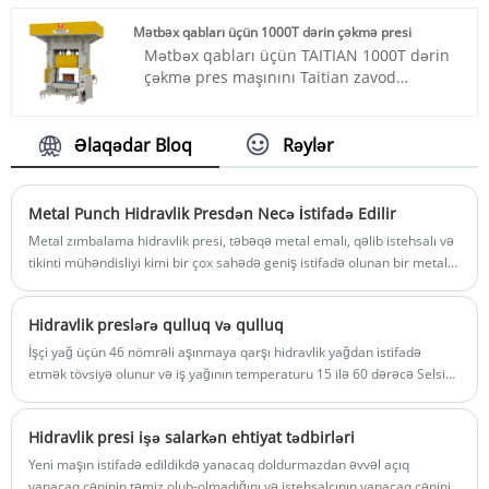
Təqdimat müddəti: təxminən 3-4 ay
Ödəniş: T/T, L/C
Mətbəx qabları üçün 1000T dərin çəkmə presi
Məhsulun mənşəyi: Çin
Mətbəx qabları üçün TAITIAN 1000T dərin
Rəng: Müştərinin tələbinə görə
çəkmə pres maşınını Taitian zavod
Göndərmə Limanı: Qingdao, Şanxay
təchizatçılarından alacağınızdan əmin ola
Min Sifariş: 1
bilərsiniz. 45 ildən artıq bir tarixdir ki, biz
Təqdimat müddəti: 4-5 ay
kompozitlərin sıxılması, metal ştamplama,
Əlaqədar Bloq
Rəylər
formalaşdırma, presləmə və döymə,
həmçinin polad, alüminium və digər
istehsal olunmuş metal istehsalı kimi əsas
Metal Punch Hidravlik Presdən Necə İstifadə Edilir
sənayelər üçün bir pəncərə tərəfdaşıyıq.
Metal zımbalama hidravlik presi, təbəqə metal emalı, qəlib istehsalı və
Məhsul nömrəsi: TT-LM1000T/LS
tikinti mühəndisliyi kimi bir çox sahədə geniş istifadə olunan bir metal
Ödəniş: T/T, L/C
emal avadanlığıdır. Onun istifadəsi mərhələləri aşağıdakılardır:
Məhsulun mənşəyi: Çin
Rəng: Müştərinin tələbinə görə
Hidravlik preslərə qulluq və qulluq
Göndərmə Limanı: Qingdao, Şanxay
İşçi yağ üçün 46 nömrəli aşınmaya qarşı hidravlik yağdan istifadə
Min Sifariş: 1 Dəst
etmək tövsiyə olunur və iş yağının temperaturu 15 ilə 60 dərəcə Selsi
Təqdimat müddəti: təxminən 4 ay
aralığında olmalıdır.
Hidravlik presi işə salarkən ehtiyat tədbirləri
Yeni maşın istifadə edildikdə yanacaq doldurmazdan əvvəl açıq
yanacaq çəninin təmiz olub-olmadığını və istehsalçının yanacaq çəninin