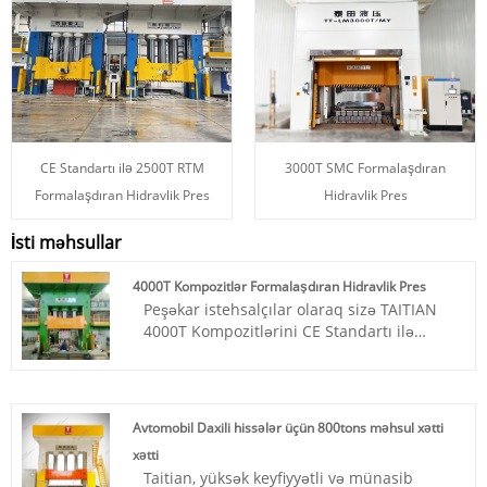
CE Standartı ilə 2500T RTM
3000T SMC Formalaşdıran
Formalaşdıran Hidravlik Pres
Hidravlik Pres
İsti məhsullar
4000T Kompozitlər Formalaşdıran Hidravlik Pres
Peşəkar istehsalçılar olaraq sizə TAITIAN
4000T Kompozitlərini CE Standartı ilə
Hidravlik Preslər təşkil etmək istərdik.
Henan Taitian Heavy Industry Machinery
Manufactur Co., Ltd daxili bazar və xarici
bazar müştərilərinə malikdir.
Avtomobil Daxili hissələr üçün 800tons məhsul xətti
Məhsul nömrəsi: TT-LM2500T
xətti
Ödəniş: T/T, L/C
Taitian, yüksək keyfiyyətli və münasib
Məhsulun mənşəyi: Çin