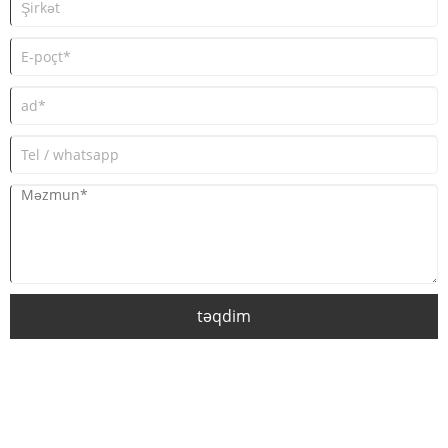
təqdim