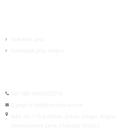
MƏHSULLAR
Hidravlik pres
Kontrplak pres maşını
BIZIMLƏ ƏLAQƏ SAXLAYIN
Tel: +86-18959222718
E-poçt: tt-bd@tt-machine.com
Add: No 119, Junshan, Jishan Village, Xingtai
Development Zone, Changtai District,