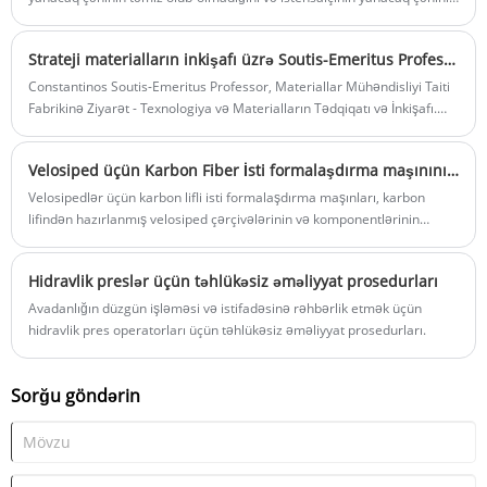
yağ boşaltma çuxurunun möhürləyici halqa ilə quraşdırılıb və düzgün
bağlanmadığını yoxlayın.
Strateji materialların inkişafı üzrə Soutis-Emeritus Professoru ilə Taiti əməkdaşlığı
Constantinos Soutis-Emeritus Professor, Materiallar Mühəndisliyi Taiti
Fabrikinə Ziyarət - Texnologiya və Materialların Tədqiqatı və İnkişafı.
Taitian həmişə İnnovasiya və Çağırış yolundadır.
Velosiped üçün Karbon Fiber İsti formalaşdırma maşınının tətbiqi
Velosipedlər üçün karbon lifli isti formalaşdırma maşınları, karbon
lifindən hazırlanmış velosiped çərçivələrinin və komponentlərinin
istehsalında istifadə olunan xüsusi maşınlardır. Bu maşınlar karbon lifli
materialları xüsusi forma və ölçülərdə formalaşdırmaq üçün istilik və
Hidravlik preslər üçün təhlükəsiz əməliyyat prosedurları
təzyiqdən istifadə edərək istehsalçılara yüngül, güclü və aerodinamik
velosiped çərçivələri yaratmağa imkan verir.
Avadanlığın düzgün işləməsi və istifadəsinə rəhbərlik etmək üçün
hidravlik pres operatorları üçün təhlükəsiz əməliyyat prosedurları.
Sorğu göndərin