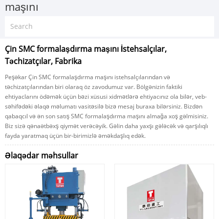
maşını
Çin SMC formalaşdırma maşını İstehsalçılar,
Təchizatçılar, Fabrika
Peşəkar Çin SMC formalaşdırma maşını istehsalçılarından və
təchizatçılarından biri olaraq öz zavodumuz var. Bölgənizin faktiki
ehtiyaclarını ödəmək üçün bəzi xüsusi xidmətlərə ehtiyacınız ola bilər, veb-
səhifədəki əlaqə məlumatı vasitəsilə bizə mesaj buraxa bilərsiniz. Bizdən
qabaqcıl və ən son satış SMC formalaşdırma maşını almağa xoş gəlmisiniz.
Biz sizə qənaətbəxş qiymət verəcəyik. Gəlin daha yaxşı gələcək və qarşılıqlı
fayda yaratmaq üçün bir-birimizlə əməkdaşlıq edək.
Əlaqədar məhsullar