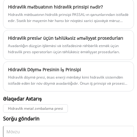
var
Hidravlik mətbuatının hidravlik prinsipi nədir?
Hidravlik mətbuatının hidrolik prinsipi PASSAL-ın qanunlarından istifadə
edir. Statik bir mayenin hər hansı bir nöqtəsi xarici qüvvəyə məruz
qaldıqda və təzyiq yaradır, bu təzyiq mayein bütün hissələrinə vaxtında
ötürüləcəkdir. Sadəcə qoymaq. Qapaqlar təzyiq ötürür və mayelər
Hidravlik preslər üçün təhlükəsiz əməliyyat prosedurları
təzyiq ötürür. Təzyiqləri ötürdüyünü anlamaq asandır. Bir obyekti
basmaq üçün nə qədər güc tətbiq edirəm, obyekt digər şeyləri basmaq
Avadanlığın düzgün işləməsi və istifadəsinə rəhbərlik etmək üçün
üçün o qədər gücdən istifadə edəcək və güc balansını başa düşmək
hidravlik pres operatorları üçün təhlükəsiz əməliyyat prosedurları.
asandır. Bəs mayelərin təzyiq ötürməsi nə deməkdir?
Hidravlik Döymə Presinin İş Prinsipi
Hidravlik döymə presi, əsas enerji mənbəyi kimi hidravlik sistemdən
istifadə edən bir növ döymə avadanlığıdır. Onun iş prinsipi və prosesi
aşağıdakılardır:
Əlaqədar Axtarış
Hidravlik metal zımbalama presi
Sorğu göndərin