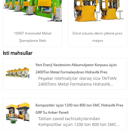
1000T Avtomobil Metal
Dörd sütunlu dərin çəkmə pres
Ştamplama Xətti
maşını
İsti məhsullar
Yeni Enerji Vasitəsinin Akkumulyator Korpusu üçün
2400Ton Metal Formalaşdıran Hidravlik Pres
Peşəkar istehsalçılar olaraq sizə TAITIAN
2400Tons Metal Formalama Hidravlik
Presini Yeni Enerji Vasitəsinin Batareya
Çantası üçün təqdim etmək istərdik. Və
hər şey sizinlə güclü tərəfdaşlıq
Kompozitlər üçün 1200 ton 800 ton SMC Hidravlik Pres
mühəndisliyi ilə başlayır.
GRP Su Anbar Paneli
Məhsul nömrəsi: TT-LM2400T/LS
Taitian zavod təchizatçılarından
Ödəniş: T/T, L/C
Kompozitlər üçün 1200 ton 800 ton SMC
Məhsulun mənşəyi: Çin