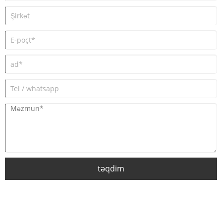
təqdim