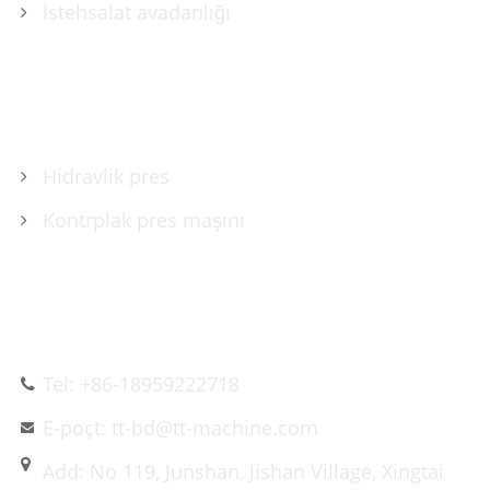
İstehsalat avadanlığı
MƏHSULLAR
Hidravlik pres
Kontrplak pres maşını
BIZIMLƏ ƏLAQƏ SAXLAYIN
Tel: +86-18959222718
E-poçt: tt-bd@tt-machine.com
Add: No 119, Junshan, Jishan Village, Xingtai