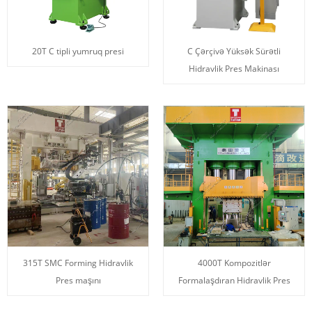
20T C tipli yumruq presi
C Çərçivə Yüksək Sürətli
Hidravlik Pres Makinası
315T SMC Forming Hidravlik
4000T Kompozitlər
Pres maşını
Formalaşdıran Hidravlik Pres