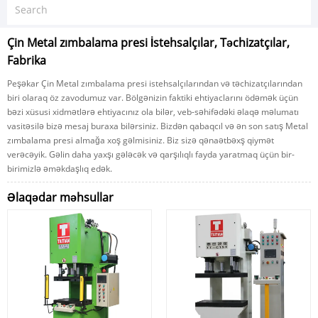
Çin Metal zımbalama presi İstehsalçılar, Təchizatçılar,
Fabrika
Peşəkar Çin Metal zımbalama presi istehsalçılarından və təchizatçılarından
biri olaraq öz zavodumuz var. Bölgənizin faktiki ehtiyaclarını ödəmək üçün
bəzi xüsusi xidmətlərə ehtiyacınız ola bilər, veb-səhifədəki əlaqə məlumatı
vasitəsilə bizə mesaj buraxa bilərsiniz. Bizdən qabaqcıl və ən son satış Metal
zımbalama presi almağa xoş gəlmisiniz. Biz sizə qənaətbəxş qiymət
verəcəyik. Gəlin daha yaxşı gələcək və qarşılıqlı fayda yaratmaq üçün bir-
birimizlə əməkdaşlıq edək.
Əlaqədar məhsullar