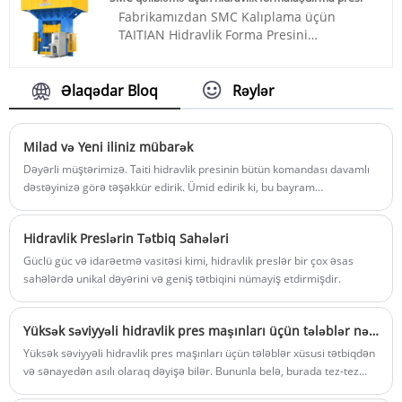
saxlanmasına diqqət yetirən Taitian,
Fabrikamızdan SMC Kalıplama üçün
istehsal məqsədlərinizə çatmağınıza və ya
TAITIAN Hidravlik Forma Presini
onları aşmağınıza imkan vermək üçün
alacağınıza əmin ola bilərsiniz. Müştərilər
buradadır.
qabaqcıl məhsullarımızdan və əla
Məhsul nömrəsi: TT-T7
xidmətimizdən razıdırlar.
Əlaqədar Bloq
Rəylər
Ödəniş: T/T, L/C
Məhsul nömrəsi: TT-LM800T
Məhsulun mənşəyi: Çin
Ödəniş: T/T, L/C
Rəng: Müştərinin tələbinə görə
Məhsulun mənşəyi: Çin
Milad və Yeni iliniz mübarək
Göndərmə Limanı: Qingdao, Şanxay
Rəng: Müştərinin tələbinə görə
Min Sifariş: 1 Dəst
Dəyərli müştərimizə. Taiti hidravlik presinin bütün komandası davamlı
Göndərmə Limanı: Qingdao, Şanxay
Təqdimat müddəti: 4-5 ay
dəstəyinizə görə təşəkkür edirik. Ümid edirik ki, bu bayram
Min Sifariş: 1 Dəst
mövsümündə dostlarınız və ailənizlə rahat vaxt keçirməkdən zövq
Təqdimat müddəti: 4-5 ay
alacaqsınız. Çox şən Milad və 2024-cü ildə ən yaxşısı olsun.
Hidravlik Preslərin Tətbiq Sahələri
Güclü güc və idarəetmə vasitəsi kimi, hidravlik preslər bir çox əsas
sahələrdə unikal dəyərini və geniş tətbiqini nümayiş etdirmişdir.
Yüksək səviyyəli hidravlik pres maşınları üçün tələblər nədir
Yüksək səviyyəli hidravlik pres maşınları üçün tələblər xüsusi tətbiqdən
və sənayedən asılı olaraq dəyişə bilər. Bununla belə, burada tez-tez
yüksək səviyyəli hidravlik pres maşınları ilə əlaqəli bəzi ümumi tələblər